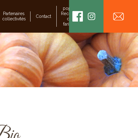
popup
Partenaires
Recettes
Contact
collectivités
de
farines
 Bio