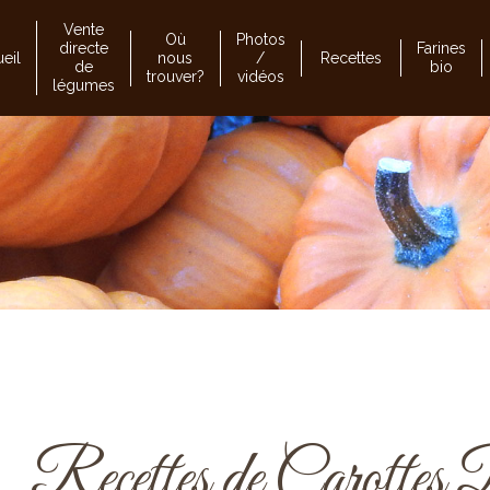
Vente
Où
Photos
directe
Farines
eil
nous
/
Recettes
de
bio
trouver?
vidéos
légumes
Recettes de Carottes